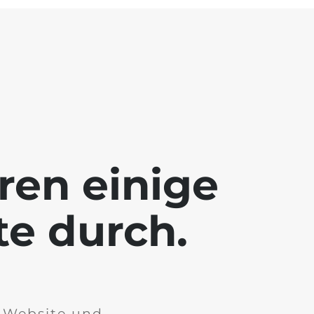
ren einige
te durch.
r Website und